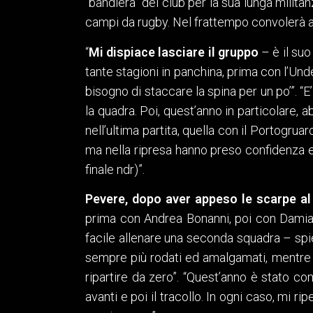
“bandiera” del club per la sua lunga mili
campi da rugby. Nel frattempo convolerà 
“
Mi dispiace lasciare il gruppo
– è il su
tante stagioni in panchina, prima con l’Un
bisogno di staccare la spina per un po’”. “E
la quadra. Poi, quest’anno in particolare, 
nell’ultima partita, quella con il Portogrua
ma nella ripresa hanno preso confidenza e 
finale ndr)”.
Pevere, dopo aver appeso le scarpe al 
prima con Andrea Bonanni, poi con Damian
facile allenare una seconda squadra – spi
sempre più rodati ed amalgamati, mentre 
ripartire da zero”. “Quest’anno è stato co
avanti e poi il tracollo. In ogni caso, mi ri