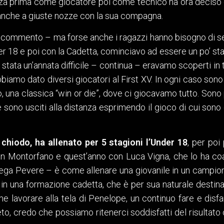
tanza prima come giocatore poi come tecnico ha ora deciso 
anche a giuste nozze con la sua compagna.
o commento – ma forse anche i ragazzi hanno bisogno di se
der 18 e poi con la Cadetta, cominciavo ad essere un po’ sta
’ stata un’annata difficile – continua – eravamo scoperti in 
abbiamo dato diversi giocatori al First XV. In ogni caso son
ro, una classica “win or die”, dove ci giocavamo tutto. Sono
sono usciti alla distanza esprimendo il gioco di cui sono ca
chiodo, ha allenato per 5 stagioni l’Under 18
, per poi
 Montorfano e quest’anno con Luca Vigna, che lo ha coadi
ega Pevere – è come allenare una giovanile in un campionat
in una formazione cadetta, che è per sua naturale destin
me lavorare alla tela di Penelope, un continuo fare e disfar
peto, credo che possiamo ritenerci soddisfatti del risultato c