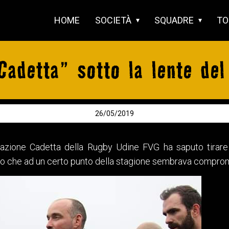
HOME
SOCIETÀ
SQUADRE
TO
“Cadetta” sotto la lente de
26/05/2019
zione Cadetta della Rugby Udine FVG ha saputo tirare f
ivo che ad un certo punto della stagione sembrava compro