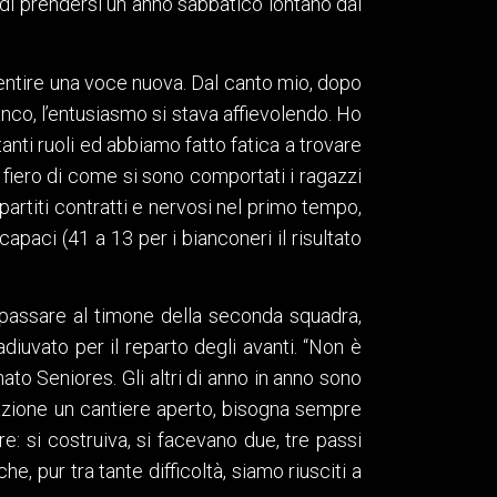
di prendersi un anno sabbatico lontano dai
ntire una voce nuova. Dal canto mio, dopo
nco, l’entusiasmo si stava affievolendo. Ho
tanti ruoli ed abbiamo fatto fatica a trovare
o fiero di come si sono comportati i ragazzi
 partiti contratti e nervosi nel primo tempo,
paci (41 a 13 per i bianconeri il risultato
 passare al timone della seconda squadra,
uvato per il reparto degli avanti. “Non è
o Seniores. Gli altri di anno in anno sono
azione un cantiere aperto, bisogna sempre
e: si costruiva, si facevano due, tre passi
he, pur tra tante difficoltà, siamo riusciti a