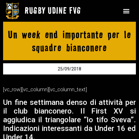
Un week end importante per le
squadre bianconere
25/09/2018
[vc_row][vc_column][vc_column_text]
Un fine settimana denso di attività per
il club bianconero. Il First XV si
aggiudica il triangolare “Io tifo Sveva”.
Indicazioni interessanti da Under 16 ed
Under 14.