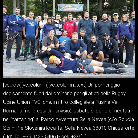
[vc_row][vc_column][vc_column_text] Un pomeriggio
decisamente fuori dall’ordinario per gli atleti della Rugby
Udine Union FVG, che, in ritiro collegiale a Fusine Val
Romana (nei pressi di Tarvisio), sabato si sono cimentati
nel “tarzaning” al Parco Avventura Sella Nevea (c/o Scuola
Sci – P.le Slovenija località: Sella Nevea 33010 Chiusaforte
(Ud) Tel. +39 0433 54061- cell. +39 […]